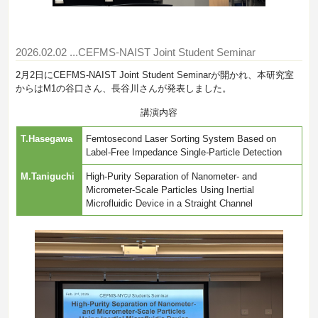
2026.02.02
...CEFMS-NAIST Joint Student Seminar
2月2日にCEFMS-NAIST Joint Student Seminarが開かれ、本研究室
からはM1の谷口さん、長谷川さんが発表しました。
講演内容
T.Hasegawa
Femtosecond Laser Sorting System Based on
Label-Free Impedance Single-Particle Detection
M.Taniguchi
High-Purity Separation of Nanometer- and
Micrometer-Scale Particles Using Inertial
Microfluidic Device in a Straight Channel