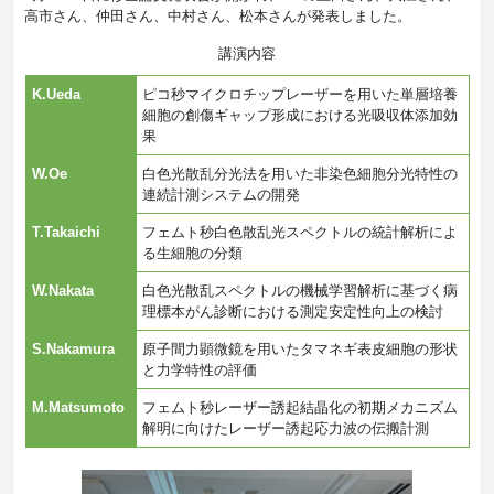
高市さん、仲田さん、中村さん、松本さんが発表しました。
講演内容
K.Ueda
ピコ秒マイクロチップレーザーを用いた単層培養
細胞の創傷ギャップ形成における光吸収体添加効
果
W.Oe
白色光散乱分光法を用いた非染色細胞分光特性の
連続計測システムの開発
T.Takaichi
フェムト秒白色散乱光スペクトルの統計解析によ
る生細胞の分類
W.Nakata
白色光散乱スペクトルの機械学習解析に基づく病
理標本がん診断における測定安定性向上の検討
S.Nakamura
原子間力顕微鏡を用いたタマネギ表皮細胞の形状
と力学特性の評価
M.Matsumoto
フェムト秒レーザー誘起結晶化の初期メカニズム
解明に向けたレーザー誘起応力波の伝搬計測