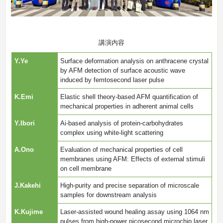
講演内容
Y.Ye
Surface deformation analysis on anthracene crystal
by AFM detection of surface acoustic wave
induced by femtosecond laser pulse
K.Emi
Elastic shell theory-based AFM quantification of
mechanical properties in adherent animal cells
Y.Ibori
Ai-based analysis of protein-carbohydrates
complex using white-light scattering
A.Ono
Evaluation of mechanical properties of cell
membranes using AFM: Effects of external stimuli
on cell membrane
J.Kakehi
High-purity and precise separation of microscale
samples for downstream analysis
K.Kujime
Laser-assisted wound healing assay using 1064 nm
pulses from high-power picosecond microchip laser