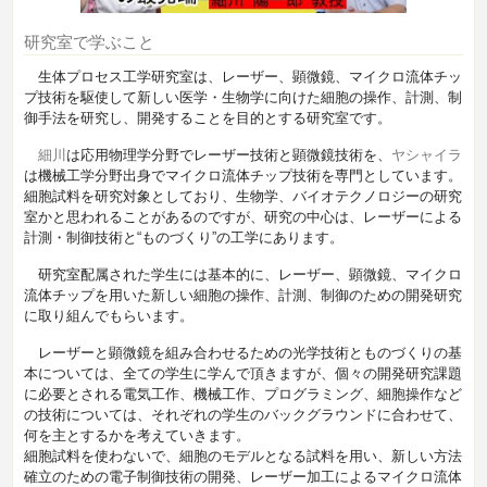
研究室で学ぶこと
生体プロセス工学研究室は、レーザー、顕微鏡、マイクロ流体チッ
プ技術を駆使して新しい医学・生物学に向けた細胞の操作、計測、制
御手法を研究し、開発することを目的とする研究室です。
細川
は応用物理学分野でレーザー技術と顕微鏡技術を、
ヤシャイラ
は機械工学分野出身でマイクロ流体チップ技術を専門としています。
細胞試料を研究対象としており、生物学、バイオテクノロジーの研究
室かと思われることがあるのですが、研究の中心は、レーザーによる
計測・制御技術と“ものづくり”の工学にあります。
研究室配属された学生には基本的に、レーザー、顕微鏡、マイクロ
流体チップを用いた新しい細胞の操作、計測、制御のための開発研究
に取り組んでもらいます。
レーザーと顕微鏡を組み合わせるための光学技術とものづくりの基
本については、全ての学生に学んで頂きますが、個々の開発研究課題
に必要とされる電気工作、機械工作、プログラミング、細胞操作など
の技術については、それぞれの学生のバックグラウンドに合わせて、
何を主とするかを考えていきます。
細胞試料を使わないで、細胞のモデルとなる試料を用い、新しい方法
確立のための電子制御技術の開発、レーザー加工によるマイクロ流体