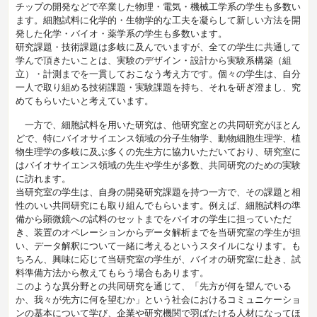
チップの開発などで卒業した物理・電気・機械工学系の学生も多数い
ます。細胞試料に化学的・生物学的な工夫を凝らして新しい方法を開
発した化学・バイオ・薬学系の学生も多数います。
研究課題・技術課題は多岐に及んでいますが、全ての学生に共通して
学んで頂きたいことは、実験のデザイン・設計から実験系構築（組
立）・計測までを一貫しておこなう考え方です。個々の学生は、自分
一人で取り組める技術課題・実験課題を持ち、それを研ぎ澄まし、究
めてもらいたいと考えています。
一方で、細胞試料を用いた研究は、他研究室との共同研究がほとん
どで、特にバイオサイエンス領域の分子生物学、動物細胞生理学、植
物生理学の多岐に及ぶ多くの先生方に協力いただいており、研究室に
はバイオサイエンス領域の先生や学生が多数、共同研究のための実験
に訪れます。
当研究室の学生は、自身の開発研究課題を持つ一方で、その課題と相
性のいい共同研究にも取り組んでもらいます。例えば、細胞試料の準
備から顕微鏡への試料のセットまでをバイオの学生に担っていただ
き、装置のオペレーションからデータ解析までを当研究室の学生が担
い、データ解釈について一緒に考えるというスタイルになります。も
ちろん、興味に応じて当研究室の学生が、バイオの研究室に赴き、試
料準備方法から教えてもらう場合もあります。
このような異分野との共同研究を通じて、「先方が何を望んでいる
か、我々が先方に何を望むか」という社会におけるコミュニケーショ
ンの基本について学び、企業や研究機関で羽ばたける人材になってほ