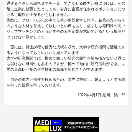
通ずる企画から総括までを一貫してこなせる能力が身につけば、その
後に企業に就職したとしても、自身に企画が任されるポジションにつ
ける可能性が上がるかもしれません。
実際に、グローバル化の中で仕事が多様化する昨今、企業の方からそ
のような人材を育成して欲しいとの声もあり、必ずしも専門性の高い
ジョブマッチングのとれた学生のみを企業が求めているという風潮だ
けではない気がします。
更には、博士課程で優秀な成績を収め、大学や研究機関で活躍でき
るようになってもらいたいと思っています。
大学や研究機関では、極めて激しい研究の競争を勝ち抜かないと職に
も就けない可能性もあるのですが、極めて自由に研究活動ができ、世
界の最高レベルの科学技術の高峰を望むことができます。
自身の能力と個性を極めるため、限界に挑戦し、越えようとする志
を持った皆様を待っております。
2022年4月1日
細川 陽一郎