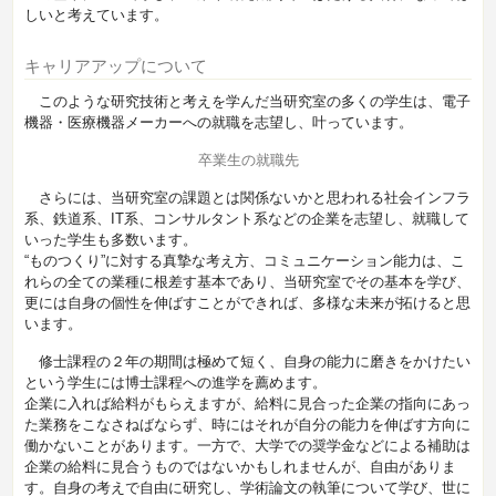
しいと考えています。
キャリアアップについて
このような研究技術と考えを学んだ当研究室の多くの学生は、電子
機器・医療機器メーカーへの就職を志望し、叶っています。
卒業生の就職先
さらには、当研究室の課題とは関係ないかと思われる社会インフラ
系、鉄道系、IT系、コンサルタント系などの企業を志望し、就職して
いった学生も多数います。
“ものつくり”に対する真摯な考え方、コミュニケーション能力は、こ
れらの全ての業種に根差す基本であり、当研究室でその基本を学び、
更には自身の個性を伸ばすことができれば、多様な未来が拓けると思
います。
修士課程の２年の期間は極めて短く、自身の能力に磨きをかけたい
という学生には博士課程への進学を薦めます。
企業に入れば給料がもらえますが、給料に見合った企業の指向にあっ
た業務をこなさねばならず、時にはそれが自分の能力を伸ばす方向に
働かないことがあります。一方で、大学での奨学金などによる補助は
企業の給料に見合うものではないかもしれませんが、自由がありま
す。自身の考えで自由に研究し、学術論文の執筆について学び、世に