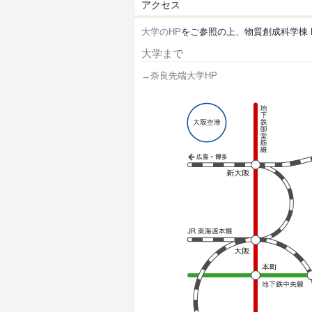
アクセス
大学のHP
をご参照の上、物質創成科学棟 F
大学まで
→奈良先端大学HP