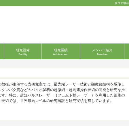
奈良先端科
研究設備
研究業績
メンバー紹介
Facility
Achievment
Member
郎教授が主催する当研究室では、最先端レーザー技術と顕微鏡技術を駆使し
やタンパク質などのバイオ試料の超微細・超高速操作技術の開発と研究を推
ます。特に、超短パルスレーザー（フェムト秒レーザー）を利用した細胞の
工技術では、世界最高レベルの研究施設と研究実績を有しています。