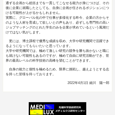
通ずる企画から総括までを一貫してこなせる能力が身につけば、その
後に企業に就職したとしても、自身に企画が任されるポジションにつ
ける可能性が上がるかもしれません。
実際に、グローバル化の中で仕事が多様化する昨今、企業の方からそ
のような人材を育成して欲しいとの声もあり、必ずしも専門性の高い
ジョブマッチングのとれた学生のみを企業が求めているという風潮だ
けではない気がします。
更には、博士課程で優秀な成績を収め、大学や研究機関で活躍でき
るようになってもらいたいと思っています。
大学や研究機関では、極めて激しい研究の競争を勝ち抜かないと職に
も就けない可能性もあるのですが、極めて自由に研究活動ができ、世
界の最高レベルの科学技術の高峰を望むことができます。
自身の能力と個性を極めるため、限界に挑戦し、越えようとする志
を持った皆様を待っております。
2022年4月1日
細川 陽一郎