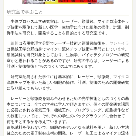
研究室で学ぶこと
生体プロセス工学研究室は、レーザー、顕微鏡、マイクロ流体チッ
プ技術を駆使して新しい医学・生物学に向けた細胞の操作、計測、制
御手法を研究し、開発することを目的とする研究室です。
細川
は応用物理学分野でレーザー技術と顕微鏡技術を、
ヤシャイラ
は機械工学分野出身でマイクロ流体チップ技術を専門としています。
細胞試料を研究対象としており、生物学、バイオテクノロジーの研究
室かと思われることがあるのですが、研究の中心は、レーザーによる
計測・制御技術と“ものづくり”の工学にあります。
研究室配属された学生には基本的に、レーザー、顕微鏡、マイクロ
流体チップを用いた新しい細胞の操作、計測、制御のための開発研究
に取り組んでもらいます。
レーザーと顕微鏡を組み合わせるための光学技術とものづくりの基
本については、全ての学生に学んで頂きますが、個々の開発研究課題
に必要とされる電気工作、機械工作、プログラミング、細胞操作など
の技術については、それぞれの学生のバックグラウンドに合わせて、
何を主とするかを考えていきます。
細胞試料を使わないで、細胞のモデルとなる試料を用い、新しい方法
確立のための電子制御技術の開発、レーザー加工によるマイクロ流体