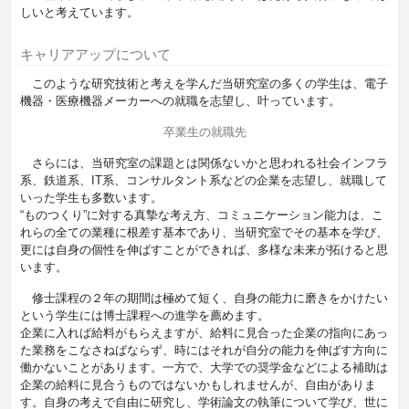
しいと考えています。
キャリアアップについて
このような研究技術と考えを学んだ当研究室の多くの学生は、電子
機器・医療機器メーカーへの就職を志望し、叶っています。
卒業生の就職先
さらには、当研究室の課題とは関係ないかと思われる社会インフラ
系、鉄道系、IT系、コンサルタント系などの企業を志望し、就職して
いった学生も多数います。
“ものつくり”に対する真摯な考え方、コミュニケーション能力は、こ
れらの全ての業種に根差す基本であり、当研究室でその基本を学び、
更には自身の個性を伸ばすことができれば、多様な未来が拓けると思
います。
修士課程の２年の期間は極めて短く、自身の能力に磨きをかけたい
という学生には博士課程への進学を薦めます。
企業に入れば給料がもらえますが、給料に見合った企業の指向にあっ
た業務をこなさねばならず、時にはそれが自分の能力を伸ばす方向に
働かないことがあります。一方で、大学での奨学金などによる補助は
企業の給料に見合うものではないかもしれませんが、自由がありま
す。自身の考えで自由に研究し、学術論文の執筆について学び、世に