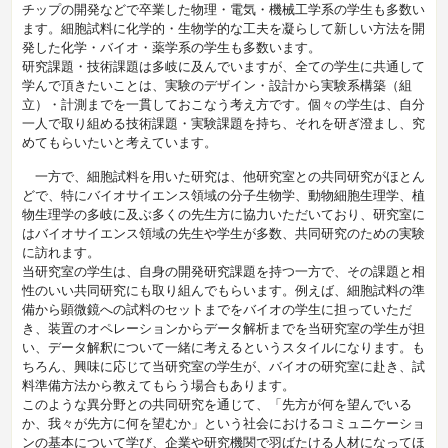
チップの開発などで卒業した物理・電気・機械工学系の学生も多数い
ます。細胞試料に化学的・生物学的な工夫を凝らして新しい方法を開
発した化学・バイオ・薬学系の学生も多数います。
研究課題・技術課題は多岐に及んでいますが、全ての学生に共通して
学んで頂きたいことは、実験のデザイン・設計から実験系構築（組
立）・計測までを一貫しておこなう考え方です。個々の学生は、自分
一人で取り組める技術課題・実験課題を持ち、それを研ぎ澄まし、究
めてもらいたいと考えています。
一方で、細胞試料を用いた研究は、他研究室との共同研究がほとん
どで、特にバイオサイエンス領域の分子生物学、動物細胞生理学、植
物生理学の多岐に及ぶ多くの先生方に協力いただいており、研究室に
はバイオサイエンス領域の先生や学生が多数、共同研究のための実験
に訪れます。
当研究室の学生は、自身の開発研究課題を持つ一方で、その課題と相
性のいい共同研究にも取り組んでもらいます。例えば、細胞試料の準
備から顕微鏡への試料のセットまでをバイオの学生に担っていただ
き、装置のオペレーションからデータ解析までを当研究室の学生が担
い、データ解釈について一緒に考えるというスタイルになります。も
ちろん、興味に応じて当研究室の学生が、バイオの研究室に赴き、試
料準備方法から教えてもらう場合もあります。
このような異分野との共同研究を通じて、「先方が何を望んでいる
か、我々が先方に何を望むか」という社会におけるコミュニケーショ
ンの基本について学び、企業や研究機関で羽ばたける人材になってほ