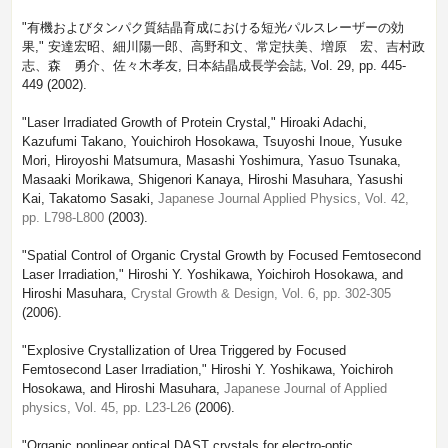
"有機およびタンパク質結晶育成における短光パルスレーザーの効
果," 安達宏昭、細川陽一郎、高野和文、常定扶美、増原 宏、吉村政
志、森 勇介、佐々木孝友, 日本結晶成長学会誌, Vol. 29, pp. 445-
449 (2002).
"Laser Irradiated Growth of Protein Crystal," Hiroaki Adachi,
Kazufumi Takano, Youichiroh Hosokawa, Tsuyoshi Inoue, Yusuke
Mori, Hiroyoshi Matsumura, Masashi Yoshimura, Yasuo Tsunaka,
Masaaki Morikawa, Shigenori Kanaya, Hiroshi Masuhara, Yasushi
Kai, Takatomo Sasaki,
Japanese Journal Applied Physics, Vol. 42,
pp. L798-L800
(2003).
"Spatial Control of Organic Crystal Growth by Focused Femtosecond
Laser Irradiation," Hiroshi Y. Yoshikawa, Yoichiroh Hosokawa, and
Hiroshi Masuhara,
Crystal Growth & Design, Vol. 6, pp. 302-305
(2006).
"Explosive Crystallization of Urea Triggered by Focused
Femtosecond Laser Irradiation," Hiroshi Y. Yoshikawa, Yoichiroh
Hosokawa, and Hiroshi Masuhara,
Japanese Journal of Applied
physics, Vol. 45, pp. L23-L26
(2006).
"Organic nonlinear optical DAST crystals for electro-optic