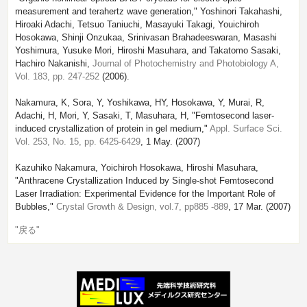
measurement and terahertz wave generation," Yoshinori Takahashi,
Hiroaki Adachi, Tetsuo Taniuchi, Masayuki Takagi, Youichiroh
Hosokawa, Shinji Onzukaa, Srinivasan Brahadeeswaran, Masashi
Yoshimura, Yusuke Mori, Hiroshi Masuhara, and Takatomo Sasaki,
Hachiro Nakanishi,
Journal of Photochemistry and Photobiology A,
Vol. 183, pp. 247-252
(2006).
Nakamura, K, Sora, Y, Yoshikawa, HY, Hosokawa, Y, Murai, R,
Adachi, H, Mori, Y, Sasaki, T, Masuhara, H, "Femtosecond laser-
induced crystallization of protein in gel medium,"
Appl. Surface Sci.
Vol. 253, No. 15, pp. 6425-6429
, 1 May. (2007)
Kazuhiko Nakamura, Yoichiroh Hosokawa, Hiroshi Masuhara,
"Anthracene Crystallization Induced by Single-shot Femtosecond
Laser Irradiation: Experimental Evidence for the Important Role of
Bubbles,"
Crystal Growth & Design, vol.7, pp885 -889
, 17 Mar. (2007)
"戻る"