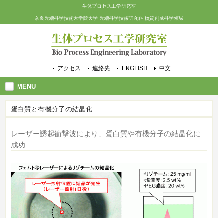
生体プロセス工学研究室
奈良先端科学技術大学院大学 先端科学技術研究科 物質創成科学領域
アクセス
連絡先
ENGLISH
中文
MENU
蛋白質と有機分子の結晶化
レーザー誘起衝撃波により、蛋白質や有機分子の結晶化に
成功