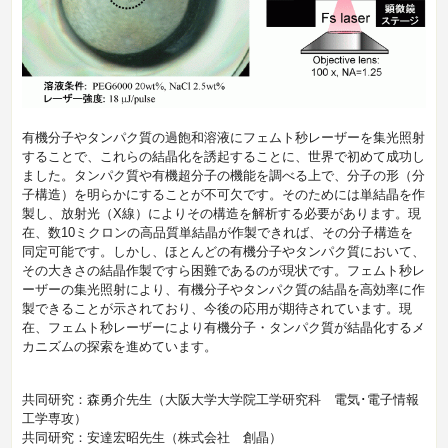
有機分子やタンパク質の過飽和溶液にフェムト秒レーザーを集光照射
することで、これらの結晶化を誘起することに、世界で初めて成功し
ました。タンパク質や有機超分子の機能を調べる上で、分子の形（分
子構造）を明らかにすることが不可欠です。そのためには単結晶を作
製し、放射光（X線）によりその構造を解析する必要があります。現
在、数10ミクロンの高品質単結晶が作製できれば、その分子構造を
同定可能です。しかし、ほとんどの有機分子やタンパク質において、
その大きさの結晶作製ですら困難であるのが現状です。フェムト秒レ
ーザーの集光照射により、有機分子やタンパク質の結晶を高効率に作
製できることが示されており、今後の応用が期待されています。現
在、フェムト秒レーザーにより有機分子・タンパク質が結晶化するメ
カニズムの探索を進めています。
共同研究：森勇介先生（大阪大学大学院工学研究科 電気･電子情報
工学専攻）
共同研究：安達宏昭先生（株式会社 創晶）