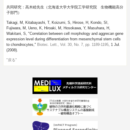
共同研究：高木睦先生（北海道大学大学院工学研究院 生物機能高分
子部門）
Takagi, M, Kitabayashi, T, Koizumi, S, Hirose, H, Kondo, SI,
Fujiwara, M, Ueno, K, Hiroaki, M, Hosokawa, Y, Masuhara, H,
Wakitani, S, "Correlation between cell morphology and aggrecan gene
expression level during differentiation from mesenchymal stem cells
to chondrocytes,"
Biotec. Lett., Vol. 30, No. 7, pp. 1189-1195
, 1 Jul.
(2008).
"戻る"