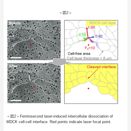
＜図2＞
＜図2＞Femtosecond laser-induced intercellular dissociation of
MDCK cell-cell interface. Red points indicate laser focal point.