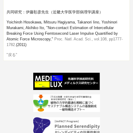
共同研究：伊藤彰彦先生（近畿大学医学部病理学講座）
Yoichiroh Hosokawa, Mitsuru Hagiyama, Takanori Iino, Yoshinori
Murakami, Akihiko Ito, "Non-contact Estimation of Intercellular
Breaking Force Using Femtosecond Laser Impulse Quantified by
Atomic Force Microscopy,"
Proc. Natl. Acad. Sci., vol.108, pp1777-
1782
.(2011)
"戻る"