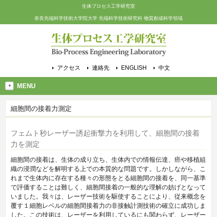
生体プロセス工学研究室
奈良先端科学技術大学院大学 先端科学技術研究科 物質創成科学領域
アクセス
連絡先
ENGLISH
中文
MENU
細胞間の接着力測定
フェムト秒レーザー誘起衝撃力を利用して、細胞間の接着
力を測定
細胞間の接着は、生体の成り立ち、生体内での情報伝達、癌や移植組
織の浸潤などを解明する上での本質的な問題です。しかしながら、こ
れまで生体内に存在する種々の形態をとる細胞間の接着を、同一基準
で評価することは難しく、細胞間接着の一般的な理解の妨げとなって
いました。我々は、レーザー技術を駆使することにより、従来概念を
覆す１細胞レベルの細胞間接着力の非接触計測技術の確立に成功しま
した。この技術は、レーザーを利用しているにも関わらず、レーザー