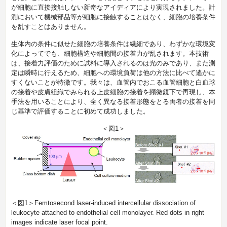
が細胞に直接接触しない新奇なアイディアにより実現されました。計
測において機械部品等が細胞に接触することはなく、細胞の培養条件
を乱すことはありません。
生体内の条件に似せた細胞の培養条件は繊細であり、わずかな環境変
化によってでも、細胞構造や細胞間の接着力が乱されます。本技術
は、接着力評価のために試料に導入されるのは光のみであり、また測
定は瞬時に行えるため、細胞への環境負荷は他の方法に比べて遙かに
すくないことが特徴です。我々は、血管内でおこる血管細胞と白血球
の接着や皮膚組織でみられる上皮細胞の接着を顕微鏡下で再現し、本
手法を用いることにより、全く異なる接着形態をとる両者の接着を同
じ基準で評価することに初めて成功しました。
＜図1＞
＜図1＞Femtosecond laser-induced intercellular dissociation of
leukocyte attached to endothelial cell monolayer. Red dots in right
images indicate laser focal point.