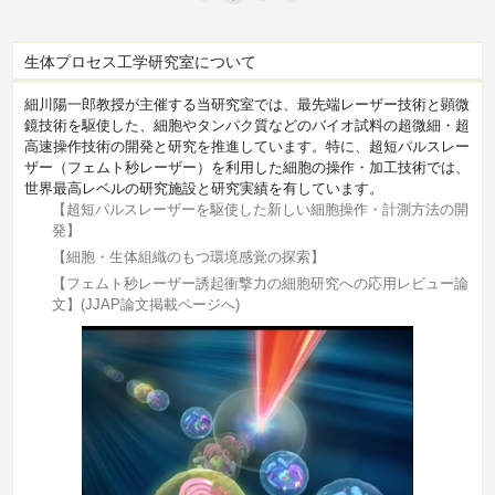
生体プロセス工学研究室について
細川陽一郎教授が主催する当研究室では、最先端レーザー技術と顕微
鏡技術を駆使した、細胞やタンパク質などのバイオ試料の超微細・超
高速操作技術の開発と研究を推進しています。特に、超短パルスレー
ザー（フェムト秒レーザー）を利用した細胞の操作・加工技術では、
世界最高レベルの研究施設と研究実績を有しています。
【超短パルスレーザーを駆使した新しい細胞操作・計測方法の開
発】
【細胞・生体組織のもつ環境感覚の探索】
【フェムト秒レーザー誘起衝撃力の細胞研究への応用レビュー論
文】(JJAP論文掲載ページへ)