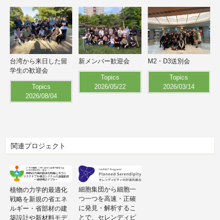
新メンバー歓迎会
M2・D3送別会
台湾から来日した留
学生の歓迎会
Topics
Topics
2026/05/22
2026/03/14
Topics
2026/08/04
関連プロジェクト
細胞集団から細胞一
植物の力学的最適化
つ一つを高速・正確
戦略を新規の省エネ
に発見・解析するこ
ルギー・省部材の建
とで、セレンディピ
築設計や新材料モデ