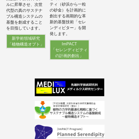
ティ（砂浜から一粒
ルに昇華させ、次世
の砂金）を計画的に
代型の真のサステナ
創出する画期的な革
ブル構造システムの
新的基盤技術「セレ
基盤を創成すること
ンディピター」を開
を目指しています。
発します。
新学術領域研究
ImPACT
「植物構造オプト」
「セレンディピティ
の計画的創出」