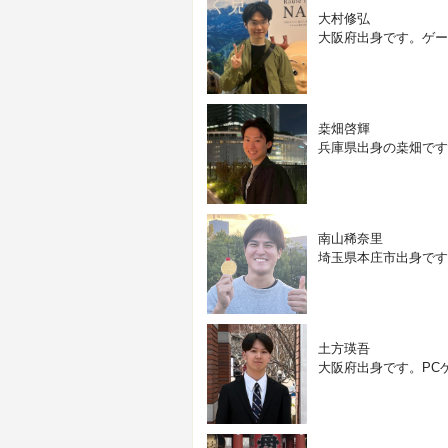
大村修弘
大阪府出身です。ゲー
桒畑啓輝
兵庫県出身の桒畑です
南山稀奈里
埼玉県本庄市出身です
土方瑛吾
大阪府出身です。PC