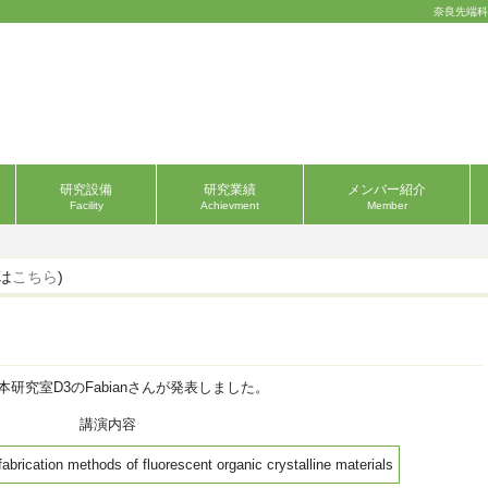
奈良先端科
研究設備
研究業績
メンバー紹介
Facility
Achievment
Member
ンは
こちら
)
研究室D3のFabianさんが発表しました。
講演内容
fabrication methods of fluorescent organic crystalline materials