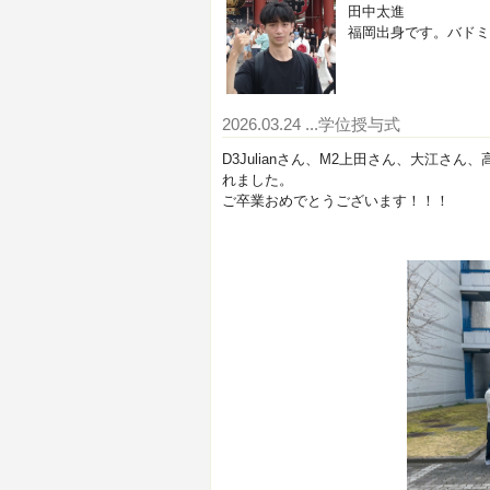
田中太進
福岡出身です。バドミ
2026.03.24
...学位授与式
D3Julianさん、M2上田さん、大江
れました。
ご卒業おめでとうございます！！！