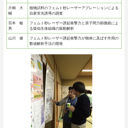
片桐 大
植物試料のフェムト秒レーザーアブレーションによる
輔
自家蛍光誘導の調査
宮本 敏
フェムト秒レーザー誘起衝撃力と原子間力顕微鏡によ
男
る疑似生体組織の振動解析
山川 健
フェムト秒レーザー誘起衝撃力が物体に及ぼす作用の
数値解析手法の開発