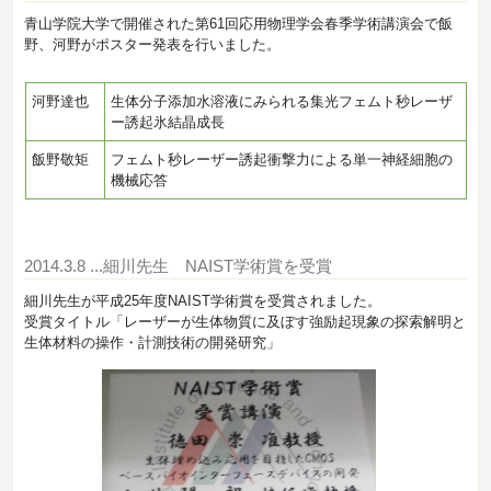
青山学院大学で開催された第61回応用物理学会春季学術講演会で飯
野、河野がポスター発表を行いました。
河野達也
生体分子添加水溶液にみられる集光フェムト秒レーザ
ー誘起氷結晶成長
飯野敬矩
フェムト秒レーザー誘起衝撃力による単一神経細胞の
機械応答
2014.3.8
...細川先生 NAIST学術賞を受賞
細川先生が平成25年度NAIST学術賞を受賞されました。
受賞タイトル「レーザーが生体物質に及ぼす強励起現象の探索解明と
生体材料の操作・計測技術の開発研究」