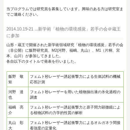
当プログラムでは
研究員を募集
しています。興味のある方は研究室ま
でご連絡ください。
2014.10.19-21
...新学術「植物の環境感覚」若手の会＠蔵王
に参加
山形・蔵王で開催された新学術領域研究「植物の環境感覚」若手の会
（非公開）に飯野研究員、M2(河野、福嶋、丸山）、M1（片桐、宮
本、山川）が参加してきました。
各自以下のタイトルで発表を行いました。
飯野 敬
フェムト秒レーザー誘起衝撃力による生体試料の機械
矩
応答計測
河野 達
フェムト秒レーザーを用いた植物抽出液の氷化過程の
也
調査
福嶋 亮
フェムト秒レーザー誘起衝撃力と原子間力顕微鏡によ
介
る植物試料の力学的性質の解析
丸山 彰
フェムト秒レーザー誘起衝撃力によるオルガネラ間接
大
着強度の定量化