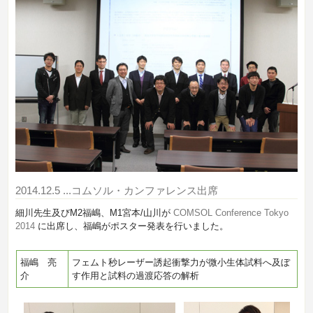
2014.12.5
...コムソル・カンファレンス出席
細川先生及びM2福嶋、M1宮本/山川が
COMSOL Conference Tokyo
2014
に出席し、福嶋がポスター発表を行いました。
福嶋 亮
フェムト秒レーザー誘起衝撃力が微小生体試料へ及ぼ
介
す作用と試料の過渡応答の解析