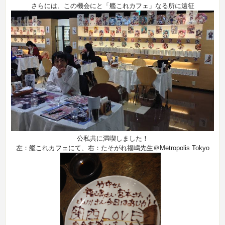
さらには、この機会にと「艦これカフェ」なる所に遠征
公私共に満喫しました！
左：艦これカフェにて、右：たそがれ福嶋先生＠Metropolis Tokyo