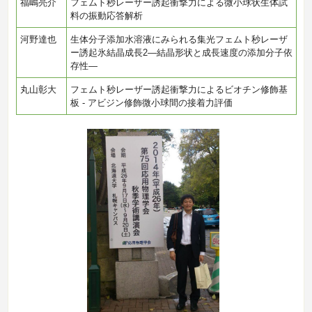
福嶋亮介
フェムト秒レーザー誘起衝撃力による微小球状生体試
料の振動応答解析
河野達也
生体分子添加水溶液にみられる集光フェムト秒レーザ
ー誘起氷結晶成長2―結晶形状と成長速度の添加分子依
存性―
丸山彰大
フェムト秒レーザー誘起衝撃力によるビオチン修飾基
板 - アビジン修飾微小球間の接着力評価