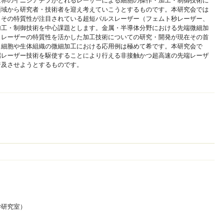
世界のイニシアチブがとれるレーザーによる細胞の操作・加工・制御技術に
領域から研究者・技術者を迎え考えていこうとするものです。本研究会では
、その特質性が注目されている超短パルスレーザー（フェムト秒レーザー、
加工・制御技術を中心課題とします。金属・半導体分野における先端微細加
スレーザーの特質性を活かした加工技術についての研究・開発が現在その首
、細胞や生体組織の微細加工における応用例は極めて希です。本研究会で
端レーザー技術を駆使することにより行える非接触かつ超高速の先端レーザ
普及させようとするものです。
学研究室）