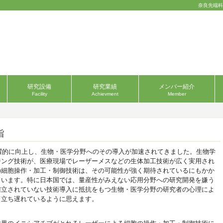
奈良先端科
研究設備
研究業績
メンバー紹介
Facility
Achievment
Member
旨
飛躍的に向上し、生物・医学分野へのその導入が加速されてきました。生物学
ジング技術が、医療現場でレーザーメスなどの生体加工技術が広く実用され
の細胞操作・加工・制御技術は、その可能性が強く期待されているにもかか
ています。特に日本国では、量産性がみえない応用分野への研究開発を嫌う
確立されていない技術導入に抵抗をもつ生物・医学分野の研究者の心理によ
て立ち遅れているように思えます。