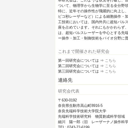
本研究会は、このような状況を打破し、
ついて、物理学から生物学に至る全分野
特に、近年その操作性が飛躍的に向上し
ピコ秒レーザーなど）による細胞操作・
工技術においては、国内外共に超短パル
座を占めています。それにもかかわらず
は、超短パルスレーザーを中心とする先
ー操作・加工・制御技術をバイオ分野に
これまで開催された研究会
第一回研究会については ⇒
こちら
第二回研究会については ⇒
こちら
第三回研究会については ⇒
こちら
連絡先
研究会代表
〒630-0192
奈良県生駒市高山町8916-5
奈良先端科学技術大学院大学
先端科学技術研究科 物質創成科学領域
細川 陽一郎（旧 レーザーナノ操作科
TEL: 0743-72-6199