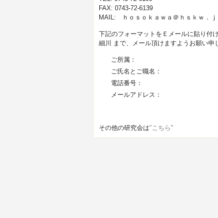
FAX: 0743-72-6139
MAIL: ｈｏｓｏｋａｗａ＠ｈｓｋ
下記のフォーマットをＥメールに貼り付
細川 まで、メール頂けますようお願い申
ご所属：
ご氏名とご職名：
電話番号：
メールアドレス：
その他の研究会は
"こちら"